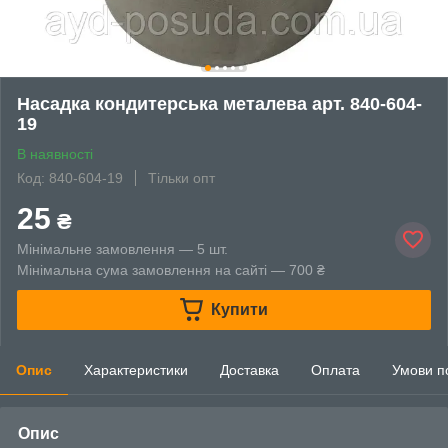
Насадка кондитерська металева арт. 840-604-
19
В наявності
Код: 840-604-19
Тільки опт
25
₴
Мінімальне замовлення — 5 шт.
Мінімальна сума замовлення на сайті — 700 ₴
Купити
Опис
Характеристики
Доставка
Оплата
Умови п
Опис