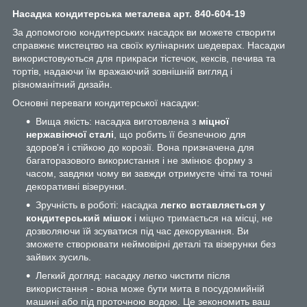
Насадка кондитерська металева арт. 840-604-19
За допомогою кондитерських насадок ви можете створити
справжнє мистецтво на своїх кулінарних шедеврах. Насадки
використовуються для прикраси тістечок, кексів, печива та
тортів, надаючи їм вражаючий зовнішній вигляд і
різноманітний дизайн.
Основні переваги кондитерської насадки:
Вища якість: насадка виготовлена з
міцної
нержавіючої сталі
, що робить її безпечною для
здоров'я і стійкою до корозії. Вона призначена для
багаторазового використання і не змінює форму з
часом, завдяки чому ви завжди отримуєте чіткі та точні
декоративні візерунки.
Зручність в роботі: насадка
легко вставляється у
кондитерський мішок
і міцно тримається на місці, не
дозволяючи їй зсуватися під час декорування. Ви
зможете створювати неймовірні деталі та візерунки без
зайвих зусиль.
Легкий догляд: насадку легко чистити після
використання - вона може бути мита в посудомийній
машині або під проточною водою. Це зекономить ваш