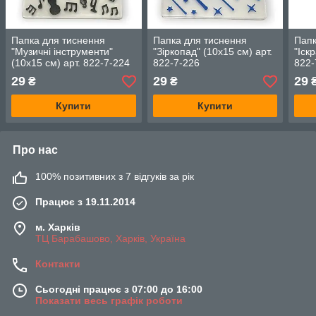
Папка для тиснення
Папка для тиснення
Папк
"Музичні інструменти"
"Зіркопад" (10х15 см) арт.
"Іск
(10х15 см) арт. 822-7-224
822-7-226
822-
29
29
29
₴
₴
Купити
Купити
Про нас
100% позитивних з 7 відгуків за рік
Працює з 19.11.2014
м. Харків
ТЦ Барабашово, Харків, Україна
Контакти
Сьогодні працює з 07:00 до 16:00
Показати весь графік роботи