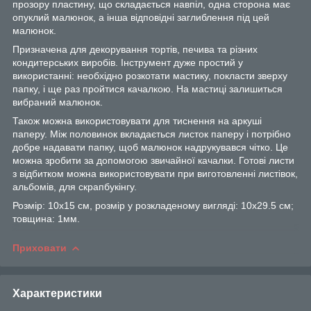
прозору пластину, що складається навпіл, одна сторона має
опуклий малюнок, а інша відповідні заглиблення під цей
малюнок.
Призначена для декорування тортів, печива та різних
кондитерських виробів. Інструмент дуже простий у
використанні: необхідно розкотати мастику, покласти зверху
папку, і ще раз пройтися качалкою. На мастиці залишиться
вибраний малюнок.
Також можна використовувати для тиснення на аркуші
паперу. Між половинок вкладається листок паперу і потрібно
добре надавати папку, щоб малюнок надрукувався чітко. Це
можна зробити за допомогою звичайної качалки. Готові листи
з відбитком можна використовувати при виготовленні листівок,
альбомів, для скрапбукінгу.
Розмір: 10х15 см, розмір у розкладеному вигляді: 10х29.5 см;
товщина: 1мм.
Приховати
Характеристики