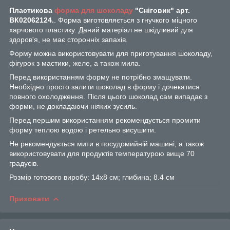
Пластикова
форма для шоколаду
"
Сніговик" арт.
ВК02062124.
. Форма виготовляється з гнучкого міцного
харчового пластику. Даний матеріал не шкідливий для
здоров'я, не має сторонніх запахів.
Форму можна використовувати для приготування шоколаду,
фігурок з мастики, желе, а також мила.
Перед використанням форму не потрібно змащувати.
Необхідно просто залити шоколад в форму і дочекатися
повного охолодження. Після цього шоколад сам випадає з
форми, не докладаючи ніяких зусиль.
Перед першим використанням рекомендується промити
форму теплою водою і ретельно висушити.
Не рекомендується мити в посудомийній машині, а також
використовувати для продуктів температурою вище 70
градусів.
Розмір готового виробу: 14х8 см; глибина; 8.4 см
Приховати