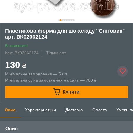
Пластикова форма для шоколаду "Сніговик"
арт. ВК02062124
В наявності
Код: ВК02062124
Тільки опт
130
₴
Мінімальне замовлення — 5 шт.
Мінімальна сума замовлення на сайті — 700 ₴
Купити
Опис
Характеристики
Доставка
Оплата
Умови п
Опис