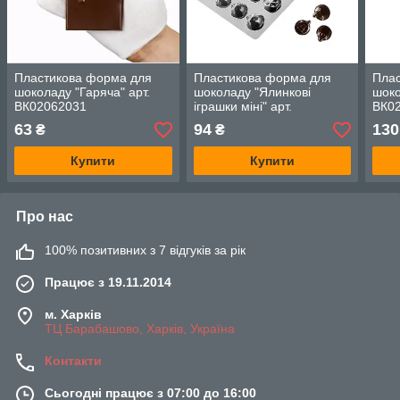
Пластикова форма для
Пластикова форма для
Пла
шоколаду "Гаряча" арт.
шоколаду "Ялинкові
шоко
ВК02062031
іграшки міні" арт.
ВК0
ВК02062100
63
94
130
₴
₴
Купити
Купити
Про нас
100% позитивних з 7 відгуків за рік
Працює з 19.11.2014
м. Харків
ТЦ Барабашово, Харків, Україна
Контакти
Сьогодні працює з 07:00 до 16:00