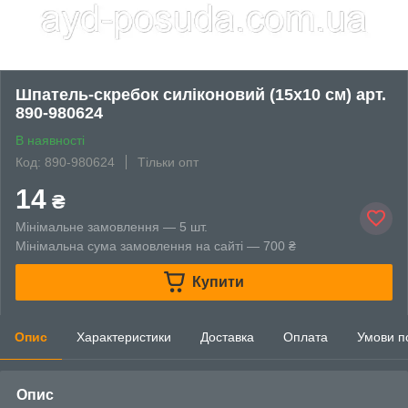
Шпатель-скребок силіконовий (15х10 см) арт.
890-980624
В наявності
Код: 890-980624
Тільки опт
14
₴
Мінімальне замовлення — 5 шт.
Мінімальна сума замовлення на сайті — 700 ₴
Купити
Опис
Характеристики
Доставка
Оплата
Умови п
Опис