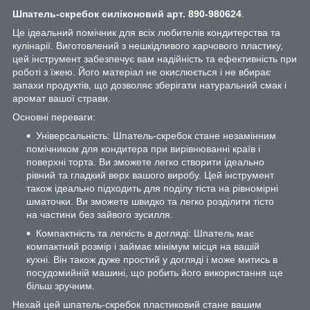
Шпатель-скребок силіконовий
арт. 890-980624
.
Це ідеальний помічник для всіх любителів кондитерства та
кулінарії. Виготовлений з нешкідливого харчового пластику,
цей інструмент забезпечує вам надійність та ефективність при
роботі з їжею. Його матеріал не окислюється і не вбирає
запахи продуктів, що дозволяє зберігати натуральний смак і
аромат вашої страви.
Основні переваги:
Універсальність: Шпатель-скребок стане незамінним
помічником для кондитера при вирівнюванні країв і
поверхні торта. Ви зможете легко створити ідеально
рівний та гладкий верх вашого виробу. Цей інструмент
також ідеально підходить для поділу тіста на рівномірні
шматочки. Ви зможете швидко та легко розділити тісто
на частини без зайвого зусилля.
Компактність та легкість в догляді: Шпатель має
компактний розмір і займає мінімум місця на вашій
кухні. Він також дуже простий у догляді і може митись в
посудомийній машині, що робить його використання ще
більш зручним.
Нехай цей шпатель-скребок пластиковий стане вашим