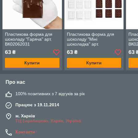
Пластикова форма для
Пластикова форма для
Пла
шоколаду "Гаряча" арт.
шоколаду "Міні
шоко
ВК02062031
шоколадка" арт.
ВК0
ВК02062039
63
63
63
₴
₴
Купити
Купити
Про нас
100% позитивних з 7 відгуків за рік
Працює з 19.11.2014
м. Харків
ТЦ Барабашово, Харків, Україна
Контакти