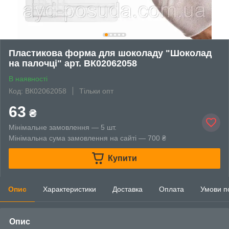
Пластикова форма для шоколаду "Шоколад
на палочці" арт. ВК02062058
В наявності
Код: ВК02062058
Тільки опт
63
₴
Мінімальне замовлення — 5 шт.
Мінімальна сума замовлення на сайті — 700 ₴
Купити
Опис
Характеристики
Доставка
Оплата
Умови п
Опис