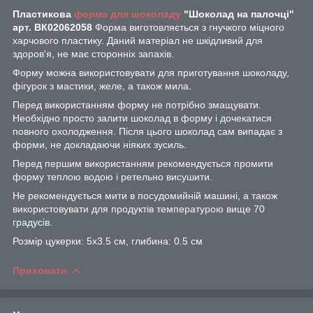
Пластикова
форма для шоколаду
"Шоколад на палочці"
арт. ВК02062058
Форма виготовляється з гнучкого міцного
харчового пластику. Даний матеріал не шкідливий для
здоров'я, не має сторонніх запахів.
Форму можна використовувати для приготування шоколаду,
фігурок з мастики, желе, а також мила.
Перед використанням форму не потрібно змащувати.
Необхідно просто залити шоколад в форму і дочекатися
повного охолодження. Після цього шоколад сам випадає з
форми, не докладаючи ніяких зусиль.
Перед першим використанням рекомендується промити
форму теплою водою і ретельно висушити.
Не рекомендується мити в посудомийній машині, а також
використовувати для продуктів температурою вище 70
градусів.
Розмір цукерки: 5х3.5 см, глибина: 0.5 см
Приховати