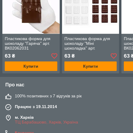
Пластикова форма для
Пластикова форма для
Пла
шоколаду "Гаряча" арт.
шоколаду "Міні
шоко
ВК02062031
шоколадка" арт.
ВК0
ВК02062039
63
63
63
₴
₴
Купити
Купити
Про нас
100% позитивних з 7 відгуків за рік
Працює з 19.11.2014
м. Харків
ТЦ Барабашово, Харків, Україна
Контакти