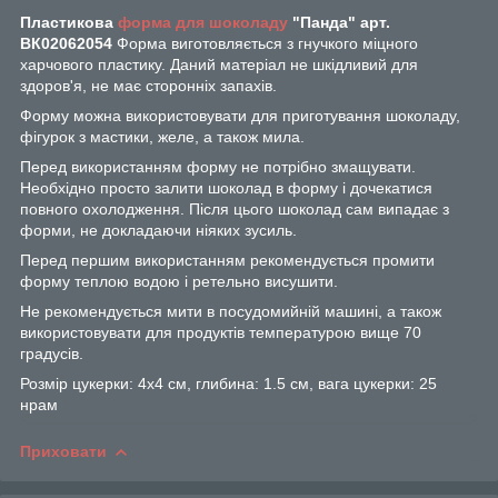
Пластикова
форма для шоколаду
"Панда" арт.
ВК02062054
Форма виготовляється з гнучкого міцного
харчового пластику. Даний матеріал не шкідливий для
здоров'я, не має сторонніх запахів.
Форму можна використовувати для приготування шоколаду,
фігурок з мастики, желе, а також мила.
Перед використанням форму не потрібно змащувати.
Необхідно просто залити шоколад в форму і дочекатися
повного охолодження. Після цього шоколад сам випадає з
форми, не докладаючи ніяких зусиль.
Перед першим використанням рекомендується промити
форму теплою водою і ретельно висушити.
Не рекомендується мити в посудомийній машині, а також
використовувати для продуктів температурою вище 70
градусів.
Розмір цукерки: 4х4 см, глибина: 1.5 см, вага цукерки: 25
нрам
Приховати