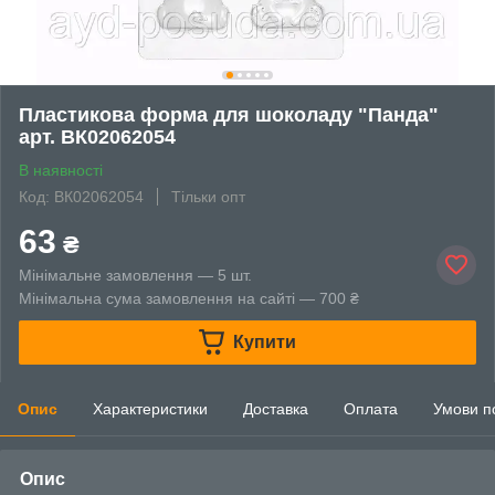
Пластикова форма для шоколаду "Панда"
арт. ВК02062054
В наявності
Код: ВК02062054
Тільки опт
63
₴
Мінімальне замовлення — 5 шт.
Мінімальна сума замовлення на сайті — 700 ₴
Купити
Опис
Характеристики
Доставка
Оплата
Умови п
Опис