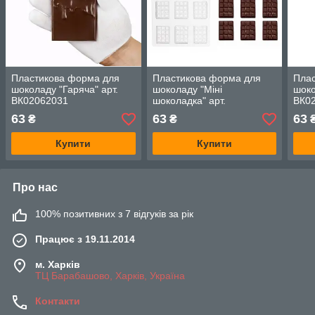
Пластикова форма для
Пластикова форма для
Пла
шоколаду "Гаряча" арт.
шоколаду "Міні
шоко
ВК02062031
шоколадка" арт.
ВК0
ВК02062039
63
63
63
₴
₴
Купити
Купити
Про нас
100% позитивних з 7 відгуків за рік
Працює з 19.11.2014
м. Харків
ТЦ Барабашово, Харків, Україна
Контакти