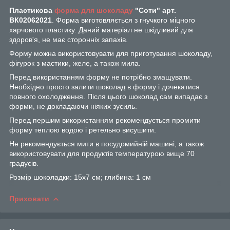
Пластикова
форма для шоколаду
"Соти" арт.
ВК02062021
. Форма виготовляється з гнучкого міцного
харчового пластику. Даний матеріал не шкідливий для
здоров'я, не має сторонніх запахів.
Форму можна використовувати для приготування шоколаду,
фігурок з мастики, желе, а також мила.
Перед використанням форму не потрібно змащувати.
Необхідно просто залити шоколад в форму і дочекатися
повного охолодження. Після цього шоколад сам випадає з
форми, не докладаючи ніяких зусиль.
Перед першим використанням рекомендується промити
форму теплою водою і ретельно висушити.
Не рекомендується мити в посудомийній машині, а також
використовувати для продуктів температурою вище 70
градусів.
Розмір шоколадки: 15х7 см; глибина: 1 см
Приховати