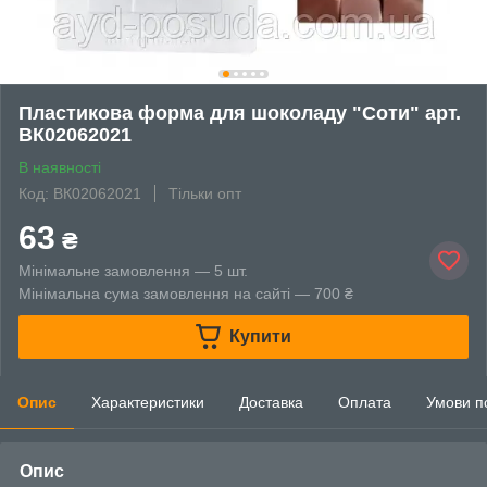
Пластикова форма для шоколаду "Соти" арт.
ВК02062021
В наявності
Код: ВК02062021
Тільки опт
63
₴
Мінімальне замовлення — 5 шт.
Мінімальна сума замовлення на сайті — 700 ₴
Купити
Опис
Характеристики
Доставка
Оплата
Умови п
Опис