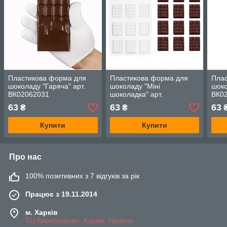
Пластикова форма для
Пластикова форма для
Пла
шоколаду "Гаряча" арт.
шоколаду "Міні
шоко
ВК02062031
шоколадка" арт.
ВК0
ВК02062039
63
63
63
₴
₴
Купити
Купити
Про нас
100% позитивних з 7 відгуків за рік
Працює з 19.11.2014
м. Харків
ТЦ Барабашово, Харків, Україна