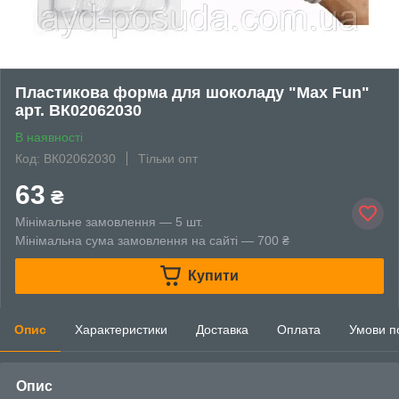
Пластикова форма для шоколаду "Max Fun"
арт. ВК02062030
В наявності
Код: ВК02062030
Тільки опт
63
₴
Мінімальне замовлення — 5 шт.
Мінімальна сума замовлення на сайті — 700 ₴
Купити
Опис
Характеристики
Доставка
Оплата
Умови п
Опис