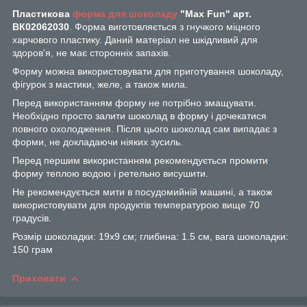
Пластикова
форма для шоколаду
"Max Fun" арт.
ВК02062030
. Форма виготовляється з гнучкого міцного
харчового пластику. Даний матеріал не шкідливий для
здоров'я, не має сторонніх запахів.
Форму можна використовувати для приготування шоколаду,
фігурок з мастики, желе, а також мила.
Перед використанням форму не потрібно змащувати.
Необхідно просто залити шоколад в форму і дочекатися
повного охолодження. Після цього шоколад сам випадає з
форми, не докладаючи ніяких зусиль.
Перед першим використанням рекомендується промити
форму теплою водою і ретельно висушити.
Не рекомендується мити в посудомийній машині, а також
використовувати для продуктів температурою вище 70
градусів.
Розмір шоколадки: 19х9 см; глибина: 1.5 см, вага шоколадки:
150 грам
Приховати