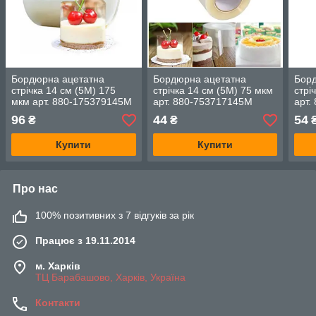
Бордюрна ацетатна
Бордюрна ацетатна
Бор
стрічка 14 см (5М) 175
стрічка 14 см (5М) 75 мкм
стрі
мкм арт. 880-175379145М
арт. 880-753717145М
арт.
96
44
54
₴
₴
Купити
Купити
Про нас
100% позитивних з 7 відгуків за рік
Працює з 19.11.2014
м. Харків
ТЦ Барабашово, Харків, Україна
Контакти