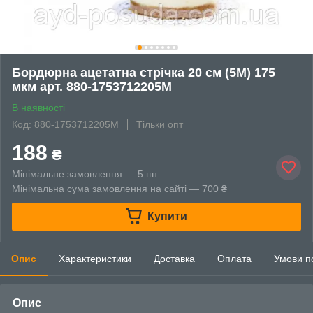
Бордюрна ацетатна стрічка 20 см (5М) 175
мкм арт. 880-1753712205М
В наявності
Код: 880-1753712205М
Тільки опт
188
₴
Мінімальне замовлення — 5 шт.
Мінімальна сума замовлення на сайті — 700 ₴
Купити
Опис
Характеристики
Доставка
Оплата
Умови п
Опис