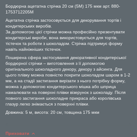
Бордюрна ацетатна стрічка 20 см (5М) 175 мкм арт. 880-
1753712205М
Ацетатна стрічка застосовується для декорування тортів і
кондитерських виробів.
За допомогою цієї стрічки можна професійно презентувати
кондитерські вироби, вона використовується для тортів,
тістечок та роботи з шоколадом. Стрічка підтримує форму
навіть найніжніших тістечок.
Поширена сфера застосування декоративної кондитерської
бордюрної стрічки – виготовлення з її допомогою
оригінального шоколадного декору, декору з айсинга. Для
цього плівку можна повністю покрити шоколадом шаром в 1-2
мм, а на стадії застигання вирізати з нього потрібну форму,
можна з допомогою кондитерського мішка або шприца
намалювати на поверхні плівки візерунок з шоколаду. Після
повного застигання шоколадне прикраса або королівська
глазур легко знімається з поверхні плівки.
Довжина: 5 м, висота: 20 см, товщина 175 мкм
Приховати