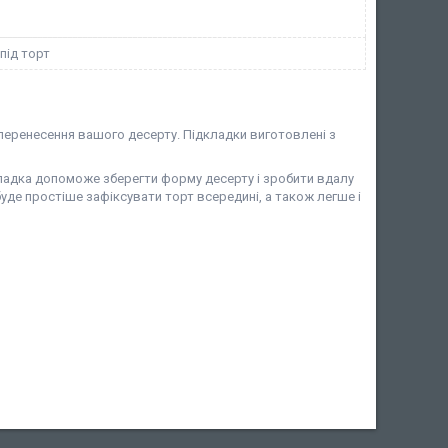
під торт
а перенесення вашого десерту. Підкладки виготовлені з
кладка допоможе зберегти форму десерту і зробити вдалу
де простіше зафіксувати торт всередині, а також легше і