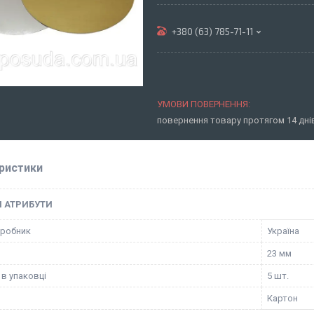
+380 (63) 785-71-11
повернення товару протягом 14 дн
ристики
І АТРИБУТИ
иробник
Україна
23 мм
 в упаковці
5 шт.
Картон