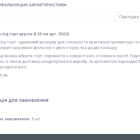
УВАЛЬНИЦЬКІ ХАРАКТЕРИСТИКИ
Підкладка 
під торт кругла Ø 23 см арт. 20223
під торт - ідеальний аксесуар для стильної та практичної презентації т
покриті красивою фольгою з двох сторін, яка додає кольору.
ці можна зібрати торт і перенести з поворотного столика в короб. Під
ю, а також доставку кондитерського виробу. За допомогою підкладки бу
іставати його.
3 см
ція для замовлення
не замовлення:
5 шт.