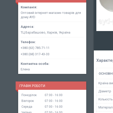
Оптовий інтернет-магазин товарів для
дому AYD
ТЦ Барабашово, Харків, Україна
+380 (63) 785-71-11
+380 (68) 317-43-33
Характе
Елена
ОСНОВН
Країна в
ГРАФІК РОБОТИ
Діаметр
Понеділок
07:00
16:00
Кількість
Вівторок
07:00
16:00
Середа
07:00
16:00
Матеріал
Четвер
07:00
16:00