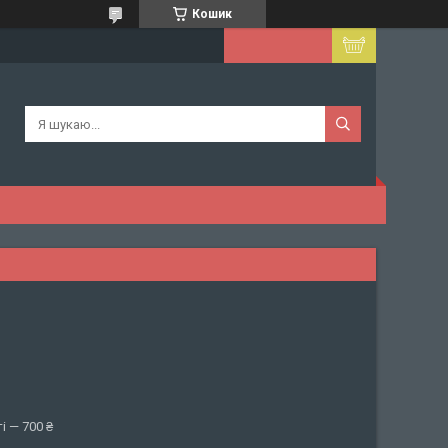
Кошик
і — 700 ₴