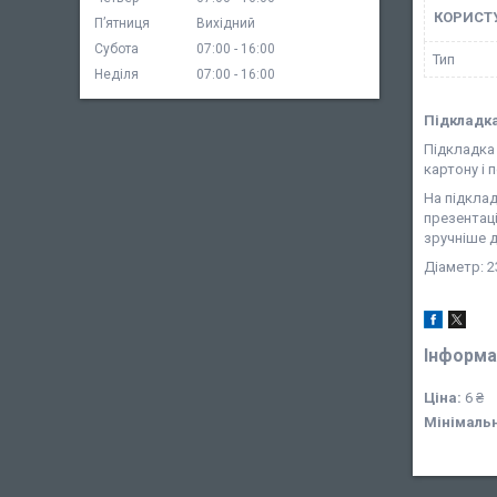
КОРИСТ
Пʼятниця
Вихідний
Субота
07:00
16:00
Тип
Неділя
07:00
16:00
Підкладка 
Підкладка 
картону і 
На підклад
презентаці
зручніше д
Діаметр: 2
Інформа
Ціна:
6 ₴
Мінімаль