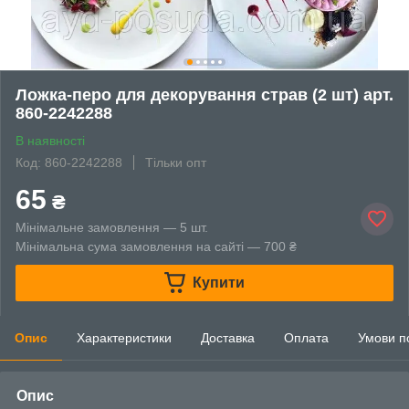
Ложка-перо для декорування страв (2 шт) арт.
860-2242288
В наявності
Код: 860-2242288
Тільки опт
65
₴
Мінімальне замовлення — 5 шт.
Мінімальна сума замовлення на сайті — 700 ₴
Купити
Опис
Характеристики
Доставка
Оплата
Умови п
Опис