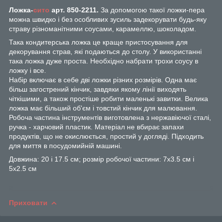
Ложка-
сито
арт. 850-2211.
За допомогою такої ложки-пера
можна швидко і без особливих зусиль задекорувати будь-яку
страву різноманітними соусами, карамеллю, шоколадом.
Така кондитерська ложка це краще пристосування для
декорування страв, які подаються до столу. У використанні
така ложка дуже проста. Необхідно набрати трохи соусу в
ложку і все.
Набір включає в себе дві ложки різних розмірів. Одна має
більш загострений кінчик, завдяки якому лінії виходять
чіткішими, а також простіше робити маленькі завитки. Велика
ложка має більший об'єм і товстий кінчик для малювання.
Робоча частина інструментів виготовлена з нержавіючої сталі,
ручка - харчовий пластик. Матеріал не вбирає запахи
продуктів, що не окислюється, простий у догляді. Підходить
для миття в посудомийній машині.
Довжина: 20 і 17.5 см; розмір робочої частини: 7х3.5 см і
5х2.5 см
Приховати