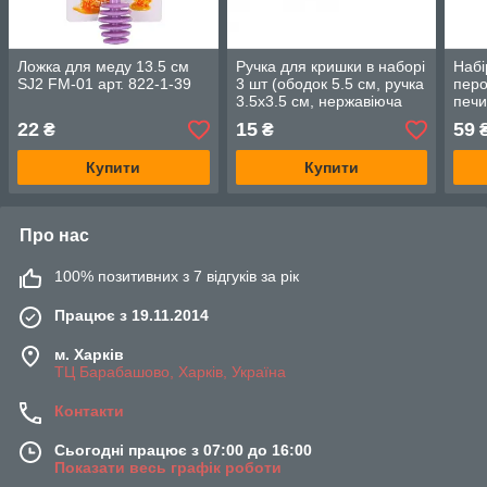
Ложка для меду 13.5 см
Ручка для кришки в наборі
Набі
SJ2 FM-01 арт. 822-1-39
3 шт (ободок 5.5 см, ручка
перо
3.5х3.5 см, нержавіюча
печи
сталь), арт. 20-2
22
15
59
₴
₴
Купити
Купити
Про нас
100% позитивних з 7 відгуків за рік
Працює з 19.11.2014
м. Харків
ТЦ Барабашово, Харків, Україна
Контакти
Сьогодні працює з 07:00 до 16:00
Показати весь графік роботи