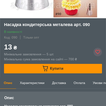
Насадка кондитерська металева арт. 090
В наявності
Код: 090
Тільки опт
13
₴
Мінімальне замовлення — 5 шт.
Мінімальна сума замовлення на сайті — 700 ₴
Купити
Опис
Характеристики
Доставка
Оплата
Умови п
Опис
Насадка кондитерська металева арт. 090