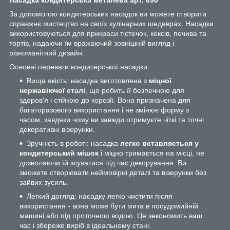
За допомогою кондитерських насадок ви можете створити
справжнє мистецтво на своїх кулінарних шедеврах. Насадки
використовуються для прикраси тістечок, кексів, печива та
тортів, надаючи їм вражаючий зовнішній вигляд і
різноманітний дизайн.
Основні переваги кондитерської насадки:
Вища якість: насадка виготовлена з
міцної
нержавіючої сталі
, що робить її безпечною для
здоров'я і стійкою до корозії. Вона призначена для
багаторазового використання і не змінює форму з
часом, завдяки чому ви завжди отримуєте чіткі та точні
декоративні візерунки.
Зручність в роботі: насадка
легко вставляється у
кондитерський мішок
і міцно тримається на місці, не
дозволяючи їй зсуватися під час декорування. Ви
зможете створювати неймовірні деталі та візерунки без
зайвих зусиль.
Легкий догляд: насадку легко чистити після
використання - вона може бути мита в посудомийній
машині або під проточною водою. Це зекономить ваш
час і збереже виріб в ідеальному стані.