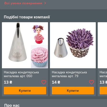
Всі умови повернення
Подібні товари компанії
Насадка кондитерська
Насадка кондитерська
Наса
металева арт. 050
металева арт. 79
мета
13
14
13
₴
₴
Купити
Купити
Про нас