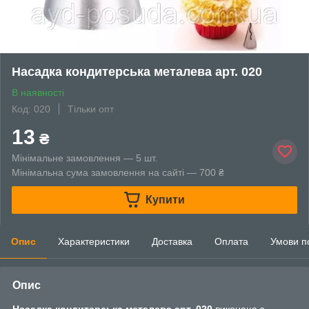
Насадка кондитерська металева арт. 020
В наявності
Код: 020
Тільки опт
13
₴
Мінімальне замовлення — 5 шт.
Мінімальна сума замовлення на сайті — 700 ₴
Купити
Опис
Характеристики
Доставка
Оплата
Умови п
Опис
Насадка кондитерська металева арт. 020
виконана з