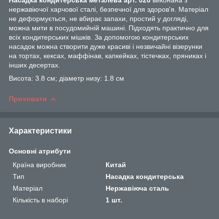
нержавіючої харчової сталі, безпечної для здоров'я. Матеріал
не деформується, не вбирає запахи, простий у догляді,
можна мити в посудомийній машині. Підходять практично для
всіх кондитерських мішків. За допомогою кондитерських
насадок можна створити дуже красиві і незвичайні візерунки
на тортах, кексах, маффінав, капкейках, тістечках, пряниках і
інших десертах.
Висота: 3.8 см; діаметр низу: 1.8 см
Приховати
Характеристики
Основні атрибути
Країна виробник
Китай
Тип
Насадка кондитерська
Матеріал
Нержавіюча сталь
Кількість в наборі
1 шт.