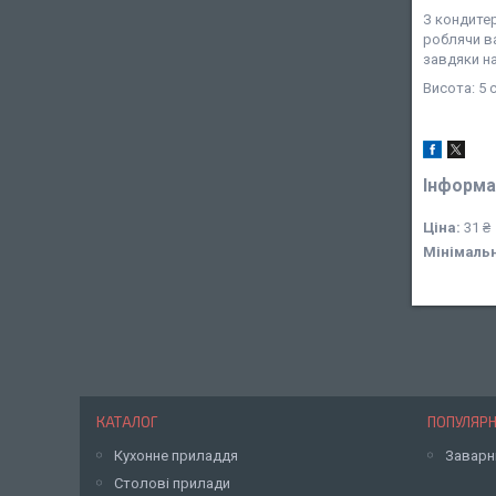
З кондитер
роблячи в
завдяки на
Висота: 5 с
Інформа
Ціна:
31 ₴
Мінімаль
КАТАЛОГ
ПОПУЛЯРН
Кухонне приладдя
Заварн
Столові прилади