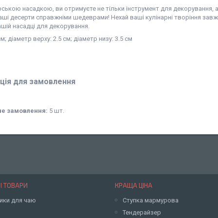
ською насадкою, ви отримуєте не тільки інструмент для декорування, ал
аші десерти справжніми шедеврами! Нехай ваші кулінарні творіння зав
шій насадці для декорування.
м; діаметр верху: 2.5 см; діаметр низу: 3.5 см
ція для замовлення
не замовлення:
5 шт.
І ТОВАРИ
КРАЩА ЦІНА
ики для чаю
Ступка мармурова
Тендерайзер