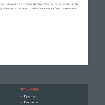
е й можливість втілити свої творчі ідеї в реальність,
жди блищать своєю оригінальністю та бездоганністю
ІНФОРМАЦІЯ
Про нас
Контакти