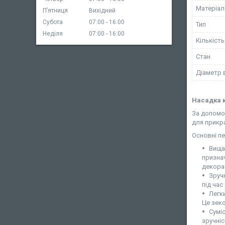
Матеріал
Пʼятниця
Вихідний
Субота
07:00
16:00
Тип
Неділя
07:00
16:00
Кількість
Стан
Діаметр 
Насадка к
За допомо
для прикра
Основні пе
Вища
признач
декорат
Зруч
під час
Легк
Це зеко
Суміс
зручніс