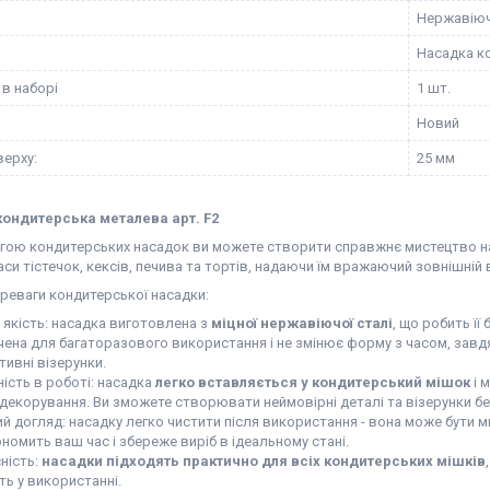
Нержавіюч
Насадка к
 в наборі
1 шт.
Новий
верху:
25 мм
ондитерська металева арт. F2
гою кондитерських насадок ви можете створити справжнє мистецтво на
си тістечок, кексів, печива та тортів, надаючи їм вражаючий зовнішній в
реваги кондитерської насадки:
 якість: насадка виготовлена з
міцної нержавіючої сталі
, що робить її
ена для багаторазового використання і не змінює форму з часом, завдя
ивні візерунки.
ність в роботі: насадка
легко вставляється у кондитерський мішок
і 
 декорування. Ви зможете створювати неймовірні деталі та візерунки бе
ий догляд: насадку легко чистити після використання - вона може бути 
номить ваш час і збереже виріб в ідеальному стані.
ність:
насадки підходять практично для всіх кондитерських мішків
ть у використанні.