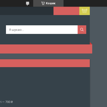
Кошик
і — 700 ₴