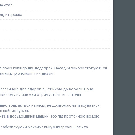
а сталь
ондитерська
 своїх кулінарних шедеврах. Насадки використовуються
игляд і різноманітний дизайн.
 безпечною для здоров'я і стійкою до корозії. Вона
ки чому ви завжди отримуєте чіткі та точні
міцно тримається на місці, не дозволяючи їй зсуватися
з зайвих зусиль.
мита в посудомийній машині або під проточною водою.
, забезпечуючи максимальну універсальність та