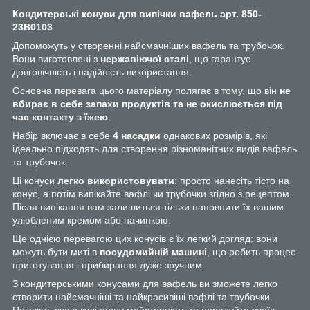
Кондитерські конуси для випічки вафель арт. 850-
23B0103
Допоможуть у створенні найсмачніших вафель та трубочок.
Вони виготовлені з
нержавіючої сталі
, що гарантує
довговічність і надійність використання.
Основна перевага цього матеріалу полягає в тому, що він
не
вбирає в себе запахи продуктів та не окислюється під
час контакту з їжею
.
Набір включає в себе
4 насадки
однакових розмірів, які
ідеально підходять для створення різноманітних видів вафель
та трубочок.
Ці конуси
легко використовувати
: просто нанесіть тісто на
конус, а потім випікайте вафлі чи трубочки згідно з рецептом.
Після випікання вам залишиться тільки наповнити їх вашим
улюбленим кремом або начинкою.
Ще однією перевагою цих конусів є їх легкий догляд: вони
можуть бути миті в
посудомийній машині
, що робить процес
приготування і прибирання дуже зручним.
З кондитерськими конусами для вафель ви зможете легко
створити найсмачніші та найкрасивіші вафлі та трубочки.
Покажіть свою кулінарну майстерність та порадуйте своїх