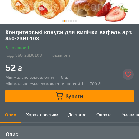
Кондитерські конуси для випічки вафель арт.
850-23B0103
В наявності
Код: 850-23B0103
Тільки опт
52
₴
Мінімальне замовлення — 5 шт.
Мінімальна сума замовлення на сайті — 700 ₴
Купити
Опис
Характеристики
Доставка
Оплата
Умови п
Опис