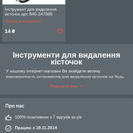
Інструмент для видалення
кісточок арт. 840-2A7886
Немає в наявності
14
₴
Інструменти для видалення
кісточок
У нашому інтернет-магазині Ви знайдете велику
різноманітність інструментів для видалення кісточок на будь-
який смак та колір. Усі представлені товари виготовлені із
Показати все
якісних нешкідливих матеріалів, а відповідно прослужать
довго.
Інструменти для видалення кісточок особливо стануть у
Про нас
нагоді в період консервації, коли необхідно очистити багато
ягід. Завдяки такому пристрої можна заощадити багато часу
100% позитивних з 7 відгуків за рік
на очищення ягід.
Оптовий інтернет-магазин товарів для дому AYD пропонує
Працює з 19.11.2014
придбати все, що необхідно для обладнання сучасної кухні