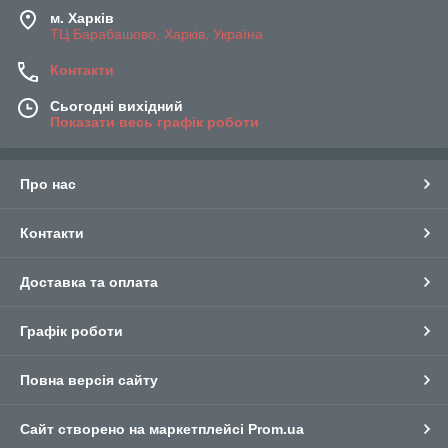
за доступними цінами. У нашому каталозі представлений
м. Харків
ТЦ Барабашово, Харків, Україна
широкий асортимент приладдя, а також доставка замовлення
до всіх населених пунктів України. Доставка здійснюється
Контакти
Новою поштою.
Сьогодні вихідний
Показати весь графік роботи
Про нас
Контакти
Доставка та оплата
Графік роботи
Повна версія сайту
Сайт створено на маркетплейсі
Prom.ua