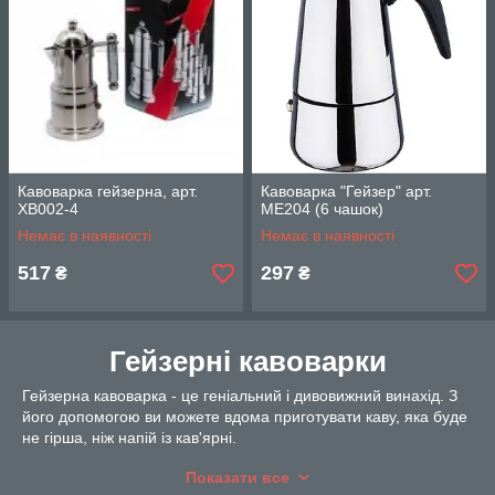
Кавоварка гейзерна, арт.
Кавоварка "Гейзер" арт.
ХВ002-4
ME204 (6 чашок)
Немає в наявності
Немає в наявності
517
297
₴
₴
Гейзерні кавоварки
Гейзерна кавоварка - це геніальний і дивовижний винахід. З
його допомогою ви можете вдома приготувати каву, яка буде
не гірша, ніж напій із кав'ярні.
На що звернути увагу при виборі:
Показати все