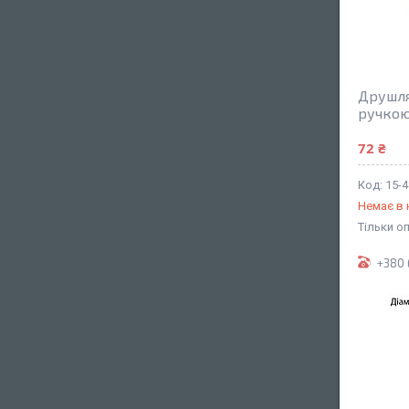
Друшля
ручкою
72 ₴
15-4
Немає в 
Тільки о
+380 