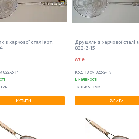
 з харчової сталі арт.
Друшляк з харчової сталі а
14
822-2-15
87 ₴
м 822-2-14
18 см 822-2-15
сті
В наявності
птом
Тільки оптом
КУПИТИ
КУПИТИ