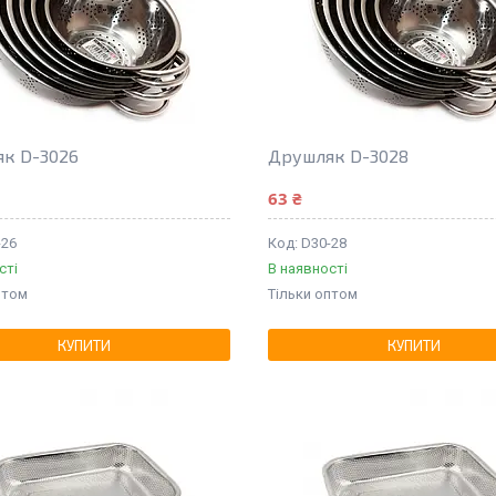
к D-3026
Друшляк D-3028
63 ₴
-26
D30-28
сті
В наявності
птом
Тільки оптом
КУПИТИ
КУПИТИ