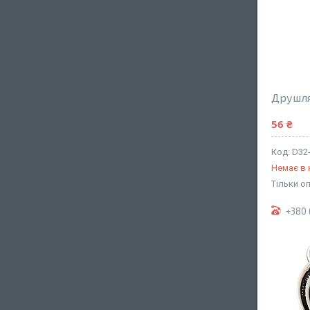
Друшля
56 ₴
D32
Немає в 
Тільки о
+380 