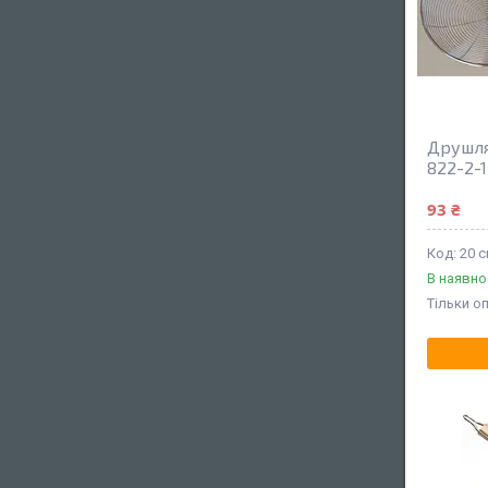
Друшляк
822-2-
93 ₴
20 с
В наявно
Тільки о