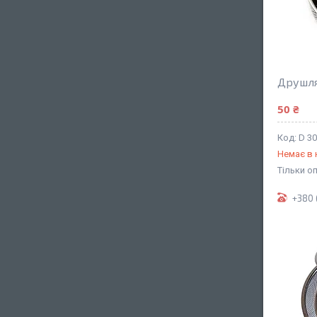
Друшля
50 ₴
D 30
Немає в 
Тільки о
+380 