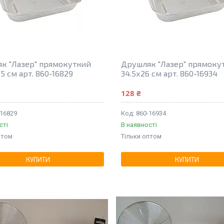
к "Лазер" прямокутний
Друшляк "Лазер" прямоку
.5 см арт. 860-16829
34.5х26 см арт. 860-16934
128 ₴
-16829
860-16934
сті
В наявності
птом
Тільки оптом
КУПИТИ
КУПИТИ