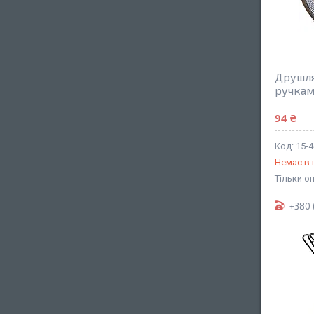
Друшля
ручкам
94 ₴
15-4
Немає в 
Тільки о
+380 