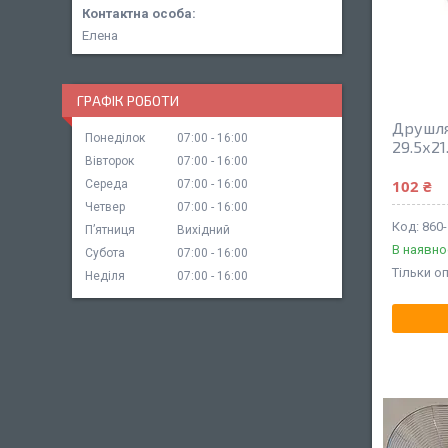
Елена
ГРАФІК РОБОТИ
Друшля
Понеділок
07:00
16:00
29.5х21
Вівторок
07:00
16:00
102 ₴
Середа
07:00
16:00
Четвер
07:00
16:00
860
Пʼятниця
Вихідний
В наявно
Субота
07:00
16:00
Тільки о
Неділя
07:00
16:00