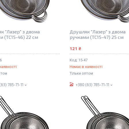
к "Лазер" з двома
Друшляк "Лазер" з двома
и (TC15-46) 22 см
ручками (TC15-47) 25 см
121 ₴
6
15-47
наявності
Немає в наявності
птом
Тільки оптом
(63) 785-71-11
+380 (63) 785-71-11