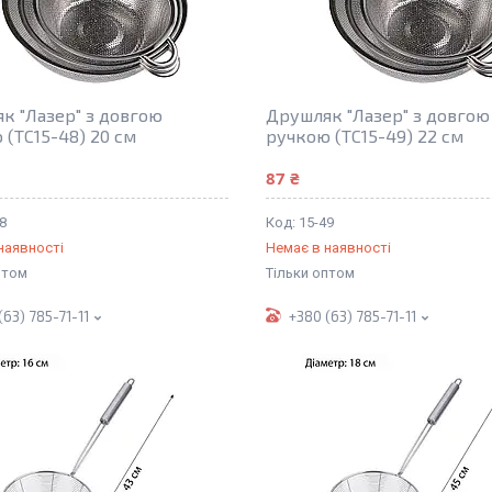
к "Лазер" з довгою
Друшляк "Лазер" з довгою
 (TC15-48) 20 см
ручкою (TC15-49) 22 см
87 ₴
8
15-49
наявності
Немає в наявності
птом
Тільки оптом
(63) 785-71-11
+380 (63) 785-71-11