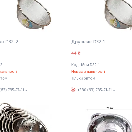
к D32-2
Друшляк D32-1
44 ₴
-2
18см D32-1
наявності
Немає в наявності
птом
Тільки оптом
(63) 785-71-11
+380 (63) 785-71-11