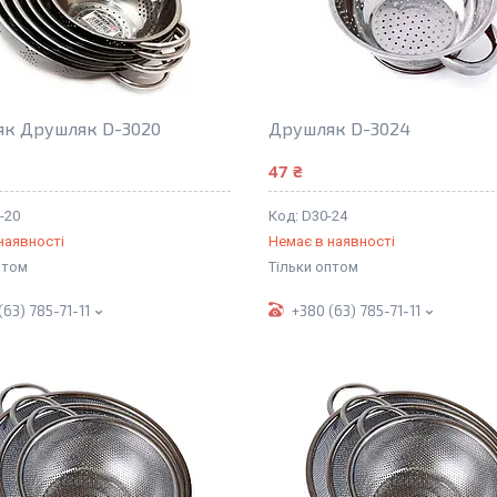
к Друшляк D-3020
Друшляк D-3024
47 ₴
-20
D30-24
наявності
Немає в наявності
птом
Тільки оптом
(63) 785-71-11
+380 (63) 785-71-11